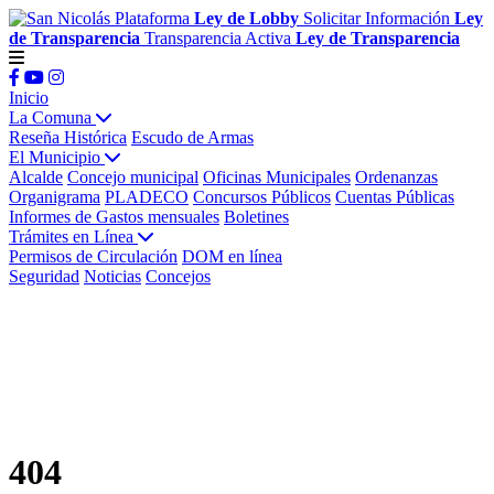
Plataforma
Ley de Lobby
Solicitar Información
Ley
de Transparencia
Transparencia Activa
Ley de Transparencia
Inicio
La Comuna
Reseña Histórica
Escudo de Armas
El Municipio
Alcalde
Concejo municipal
Oficinas Municipales
Ordenanzas
Organigrama
PLADECO
Concursos Públicos
Cuentas Públicas
Informes de Gastos mensuales
Boletines
Trámites en Línea
Permisos de Circulación
DOM en línea
Seguridad
Noticias
Concejos
404