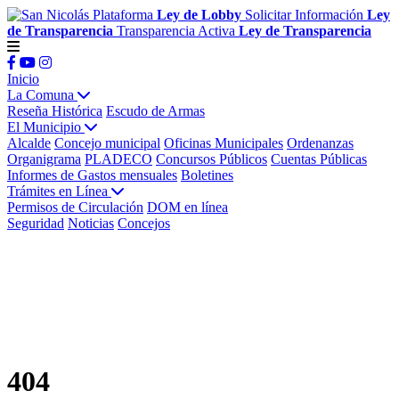
Plataforma
Ley de Lobby
Solicitar Información
Ley
de Transparencia
Transparencia Activa
Ley de Transparencia
Inicio
La Comuna
Reseña Histórica
Escudo de Armas
El Municipio
Alcalde
Concejo municipal
Oficinas Municipales
Ordenanzas
Organigrama
PLADECO
Concursos Públicos
Cuentas Públicas
Informes de Gastos mensuales
Boletines
Trámites en Línea
Permisos de Circulación
DOM en línea
Seguridad
Noticias
Concejos
404