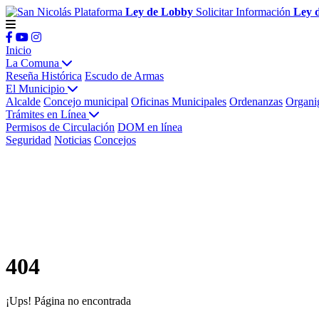
Plataforma
Ley de Lobby
Solicitar Información
Ley 
Inicio
La Comuna
Reseña Histórica
Escudo de Armas
El Municipio
Alcalde
Concejo municipal
Oficinas Municipales
Ordenanzas
Organi
Trámites en Línea
Permisos de Circulación
DOM en línea
Seguridad
Noticias
Concejos
404
¡Ups! Página no encontrada