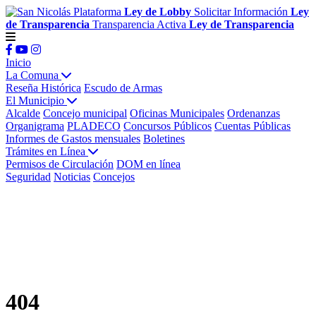
Plataforma
Ley de Lobby
Solicitar Información
Ley
de Transparencia
Transparencia Activa
Ley de Transparencia
Inicio
La Comuna
Reseña Histórica
Escudo de Armas
El Municipio
Alcalde
Concejo municipal
Oficinas Municipales
Ordenanzas
Organigrama
PLADECO
Concursos Públicos
Cuentas Públicas
Informes de Gastos mensuales
Boletines
Trámites en Línea
Permisos de Circulación
DOM en línea
Seguridad
Noticias
Concejos
404