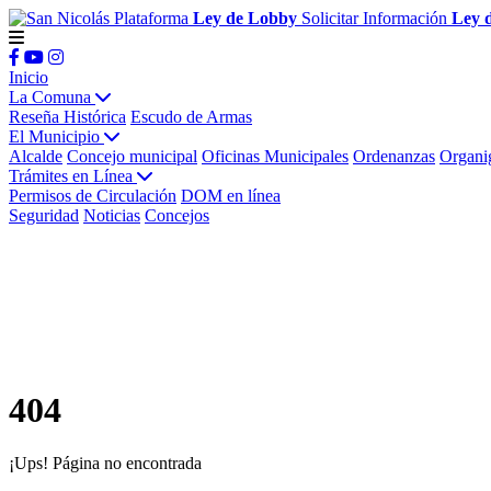
Plataforma
Ley de Lobby
Solicitar Información
Ley 
Inicio
La Comuna
Reseña Histórica
Escudo de Armas
El Municipio
Alcalde
Concejo municipal
Oficinas Municipales
Ordenanzas
Organi
Trámites en Línea
Permisos de Circulación
DOM en línea
Seguridad
Noticias
Concejos
404
¡Ups! Página no encontrada