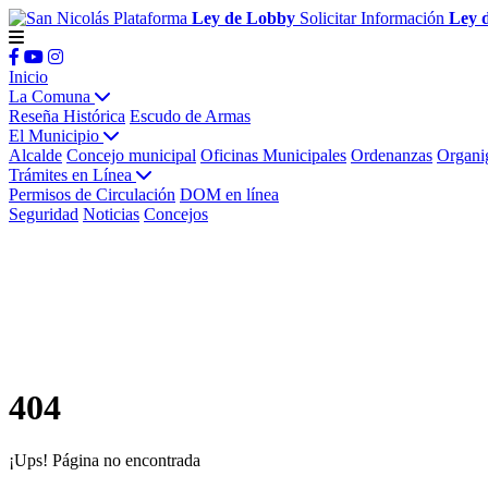
Plataforma
Ley de Lobby
Solicitar Información
Ley 
Inicio
La Comuna
Reseña Histórica
Escudo de Armas
El Municipio
Alcalde
Concejo municipal
Oficinas Municipales
Ordenanzas
Organi
Trámites en Línea
Permisos de Circulación
DOM en línea
Seguridad
Noticias
Concejos
404
¡Ups! Página no encontrada