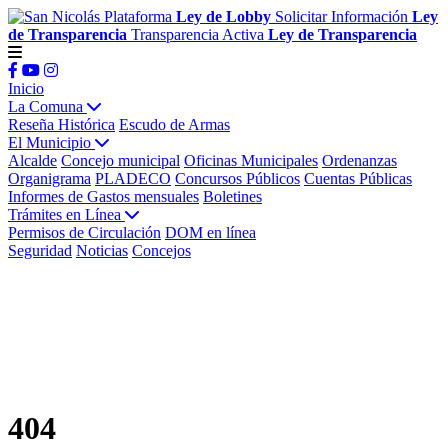
Plataforma
Ley de Lobby
Solicitar Información
Ley
de Transparencia
Transparencia Activa
Ley de Transparencia
Inicio
La Comuna
Reseña Histórica
Escudo de Armas
El Municipio
Alcalde
Concejo municipal
Oficinas Municipales
Ordenanzas
Organigrama
PLADECO
Concursos Públicos
Cuentas Públicas
Informes de Gastos mensuales
Boletines
Trámites en Línea
Permisos de Circulación
DOM en línea
Seguridad
Noticias
Concejos
404