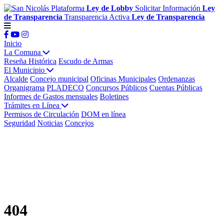
Plataforma
Ley de Lobby
Solicitar Información
Ley
de Transparencia
Transparencia Activa
Ley de Transparencia
Inicio
La Comuna
Reseña Histórica
Escudo de Armas
El Municipio
Alcalde
Concejo municipal
Oficinas Municipales
Ordenanzas
Organigrama
PLADECO
Concursos Públicos
Cuentas Públicas
Informes de Gastos mensuales
Boletines
Trámites en Línea
Permisos de Circulación
DOM en línea
Seguridad
Noticias
Concejos
404