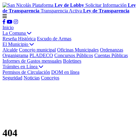
Plataforma
Ley de Lobby
Solicitar Información
Ley
de Transparencia
Transparencia Activa
Ley de Transparencia
Inicio
La Comuna
Reseña Histórica
Escudo de Armas
El Municipio
Alcalde
Concejo municipal
Oficinas Municipales
Ordenanzas
Organigrama
PLADECO
Concursos Públicos
Cuentas Públicas
Informes de Gastos mensuales
Boletines
Trámites en Línea
Permisos de Circulación
DOM en línea
Seguridad
Noticias
Concejos
404