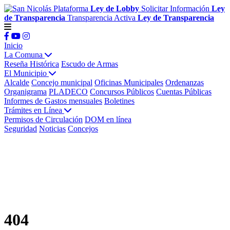
Plataforma
Ley de Lobby
Solicitar Información
Ley
de Transparencia
Transparencia Activa
Ley de Transparencia
Inicio
La Comuna
Reseña Histórica
Escudo de Armas
El Municipio
Alcalde
Concejo municipal
Oficinas Municipales
Ordenanzas
Organigrama
PLADECO
Concursos Públicos
Cuentas Públicas
Informes de Gastos mensuales
Boletines
Trámites en Línea
Permisos de Circulación
DOM en línea
Seguridad
Noticias
Concejos
404