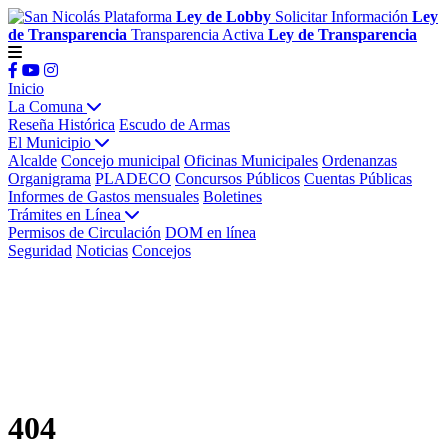
Plataforma
Ley de Lobby
Solicitar Información
Ley
de Transparencia
Transparencia Activa
Ley de Transparencia
Inicio
La Comuna
Reseña Histórica
Escudo de Armas
El Municipio
Alcalde
Concejo municipal
Oficinas Municipales
Ordenanzas
Organigrama
PLADECO
Concursos Públicos
Cuentas Públicas
Informes de Gastos mensuales
Boletines
Trámites en Línea
Permisos de Circulación
DOM en línea
Seguridad
Noticias
Concejos
404