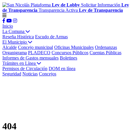
Plataforma
Ley de Lobby
Solicitar Información
Ley
de Transparencia
Transparencia Activa
Ley de Transparencia
Inicio
La Comuna
Reseña Histórica
Escudo de Armas
El Municipio
Alcalde
Concejo municipal
Oficinas Municipales
Ordenanzas
Organigrama
PLADECO
Concursos Públicos
Cuentas Públicas
Informes de Gastos mensuales
Boletines
Trámites en Línea
Permisos de Circulación
DOM en línea
Seguridad
Noticias
Concejos
404