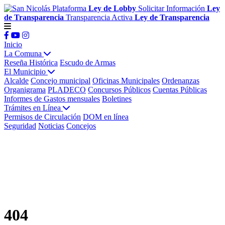
Plataforma
Ley de Lobby
Solicitar Información
Ley
de Transparencia
Transparencia Activa
Ley de Transparencia
Inicio
La Comuna
Reseña Histórica
Escudo de Armas
El Municipio
Alcalde
Concejo municipal
Oficinas Municipales
Ordenanzas
Organigrama
PLADECO
Concursos Públicos
Cuentas Públicas
Informes de Gastos mensuales
Boletines
Trámites en Línea
Permisos de Circulación
DOM en línea
Seguridad
Noticias
Concejos
404