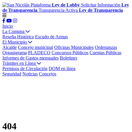
Plataforma
Ley de Lobby
Solicitar Información
Ley
de Transparencia
Transparencia Activa
Ley de Transparencia
Inicio
La Comuna
Reseña Histórica
Escudo de Armas
El Municipio
Alcalde
Concejo municipal
Oficinas Municipales
Ordenanzas
Organigrama
PLADECO
Concursos Públicos
Cuentas Públicas
Informes de Gastos mensuales
Boletines
Trámites en Línea
Permisos de Circulación
DOM en línea
Seguridad
Noticias
Concejos
404