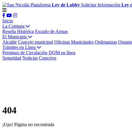
Plataforma
Ley de Lobby
Solicitar Información
Ley 
Inicio
La Comuna
Reseña Histórica
Escudo de Armas
El Municipio
Alcalde
Concejo municipal
Oficinas Municipales
Ordenanzas
Organi
Trámites en Línea
Permisos de Circulación
DOM en línea
Seguridad
Noticias
Concejos
404
¡Ups! Página no encontrada