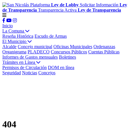
Plataforma
Ley de Lobby
Solicitar Información
Ley
de Transparencia
Transparencia Activa
Ley de Transparencia
Inicio
La Comuna
Reseña Histórica
Escudo de Armas
El Municipio
Alcalde
Concejo municipal
Oficinas Municipales
Ordenanzas
Organigrama
PLADECO
Concursos Públicos
Cuentas Públicas
Informes de Gastos mensuales
Boletines
Trámites en Línea
Permisos de Circulación
DOM en línea
Seguridad
Noticias
Concejos
404