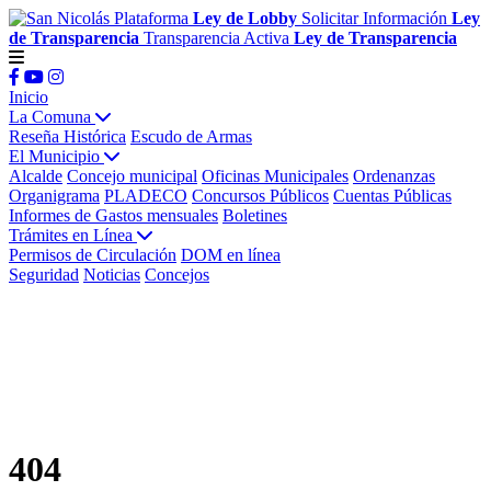
Plataforma
Ley de Lobby
Solicitar Información
Ley
de Transparencia
Transparencia Activa
Ley de Transparencia
Inicio
La Comuna
Reseña Histórica
Escudo de Armas
El Municipio
Alcalde
Concejo municipal
Oficinas Municipales
Ordenanzas
Organigrama
PLADECO
Concursos Públicos
Cuentas Públicas
Informes de Gastos mensuales
Boletines
Trámites en Línea
Permisos de Circulación
DOM en línea
Seguridad
Noticias
Concejos
404