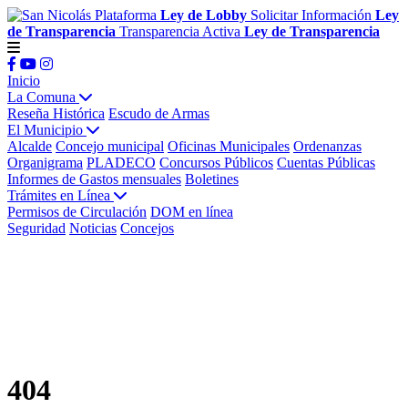
Plataforma
Ley de Lobby
Solicitar Información
Ley
de Transparencia
Transparencia Activa
Ley de Transparencia
Inicio
La Comuna
Reseña Histórica
Escudo de Armas
El Municipio
Alcalde
Concejo municipal
Oficinas Municipales
Ordenanzas
Organigrama
PLADECO
Concursos Públicos
Cuentas Públicas
Informes de Gastos mensuales
Boletines
Trámites en Línea
Permisos de Circulación
DOM en línea
Seguridad
Noticias
Concejos
404