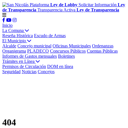
Plataforma
Ley de Lobby
Solicitar Información
Ley
de Transparencia
Transparencia Activa
Ley de Transparencia
Inicio
La Comuna
Reseña Histórica
Escudo de Armas
El Municipio
Alcalde
Concejo municipal
Oficinas Municipales
Ordenanzas
Organigrama
PLADECO
Concursos Públicos
Cuentas Públicas
Informes de Gastos mensuales
Boletines
Trámites en Línea
Permisos de Circulación
DOM en línea
Seguridad
Noticias
Concejos
404