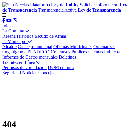
Plataforma
Ley de Lobby
Solicitar Información
Ley
de Transparencia
Transparencia Activa
Ley de Transparencia
Inicio
La Comuna
Reseña Histórica
Escudo de Armas
El Municipio
Alcalde
Concejo municipal
Oficinas Municipales
Ordenanzas
Organigrama
PLADECO
Concursos Públicos
Cuentas Públicas
Informes de Gastos mensuales
Boletines
Trámites en Línea
Permisos de Circulación
DOM en línea
Seguridad
Noticias
Concejos
404