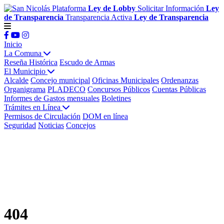
Plataforma
Ley de Lobby
Solicitar Información
Ley
de Transparencia
Transparencia Activa
Ley de Transparencia
Inicio
La Comuna
Reseña Histórica
Escudo de Armas
El Municipio
Alcalde
Concejo municipal
Oficinas Municipales
Ordenanzas
Organigrama
PLADECO
Concursos Públicos
Cuentas Públicas
Informes de Gastos mensuales
Boletines
Trámites en Línea
Permisos de Circulación
DOM en línea
Seguridad
Noticias
Concejos
404