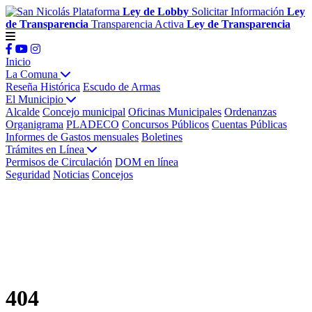
Plataforma
Ley de Lobby
Solicitar Información
Ley
de Transparencia
Transparencia Activa
Ley de Transparencia
Inicio
La Comuna
Reseña Histórica
Escudo de Armas
El Municipio
Alcalde
Concejo municipal
Oficinas Municipales
Ordenanzas
Organigrama
PLADECO
Concursos Públicos
Cuentas Públicas
Informes de Gastos mensuales
Boletines
Trámites en Línea
Permisos de Circulación
DOM en línea
Seguridad
Noticias
Concejos
404