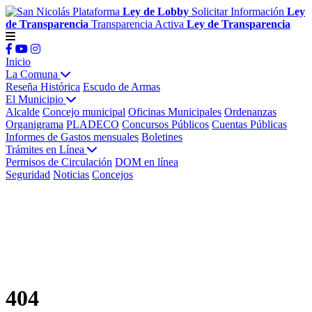
Plataforma
Ley de Lobby
Solicitar Información
Ley
de Transparencia
Transparencia Activa
Ley de Transparencia
Inicio
La Comuna
Reseña Histórica
Escudo de Armas
El Municipio
Alcalde
Concejo municipal
Oficinas Municipales
Ordenanzas
Organigrama
PLADECO
Concursos Públicos
Cuentas Públicas
Informes de Gastos mensuales
Boletines
Trámites en Línea
Permisos de Circulación
DOM en línea
Seguridad
Noticias
Concejos
404