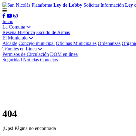
Plataforma
Ley de Lobby
Solicitar Información
Ley 
Inicio
La Comuna
Reseña Histórica
Escudo de Armas
El Municipio
Alcalde
Concejo municipal
Oficinas Municipales
Ordenanzas
Organi
Trámites en Línea
Permisos de Circulación
DOM en línea
Seguridad
Noticias
Concejos
404
¡Ups! Página no encontrada