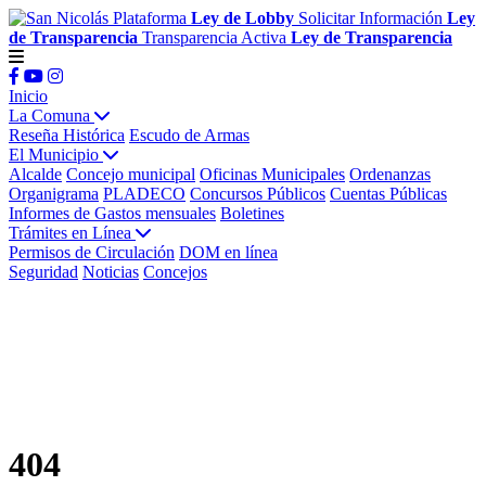
Plataforma
Ley de Lobby
Solicitar Información
Ley
de Transparencia
Transparencia Activa
Ley de Transparencia
Inicio
La Comuna
Reseña Histórica
Escudo de Armas
El Municipio
Alcalde
Concejo municipal
Oficinas Municipales
Ordenanzas
Organigrama
PLADECO
Concursos Públicos
Cuentas Públicas
Informes de Gastos mensuales
Boletines
Trámites en Línea
Permisos de Circulación
DOM en línea
Seguridad
Noticias
Concejos
404