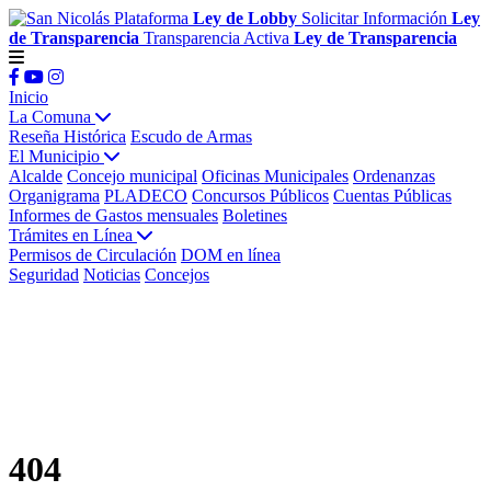
Plataforma
Ley de Lobby
Solicitar Información
Ley
de Transparencia
Transparencia Activa
Ley de Transparencia
Inicio
La Comuna
Reseña Histórica
Escudo de Armas
El Municipio
Alcalde
Concejo municipal
Oficinas Municipales
Ordenanzas
Organigrama
PLADECO
Concursos Públicos
Cuentas Públicas
Informes de Gastos mensuales
Boletines
Trámites en Línea
Permisos de Circulación
DOM en línea
Seguridad
Noticias
Concejos
404