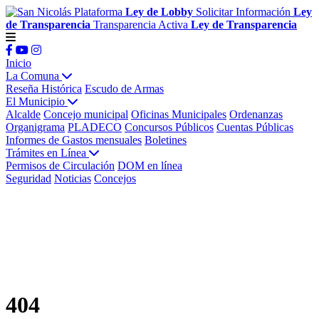
Plataforma
Ley de Lobby
Solicitar Información
Ley
de Transparencia
Transparencia Activa
Ley de Transparencia
Inicio
La Comuna
Reseña Histórica
Escudo de Armas
El Municipio
Alcalde
Concejo municipal
Oficinas Municipales
Ordenanzas
Organigrama
PLADECO
Concursos Públicos
Cuentas Públicas
Informes de Gastos mensuales
Boletines
Trámites en Línea
Permisos de Circulación
DOM en línea
Seguridad
Noticias
Concejos
404