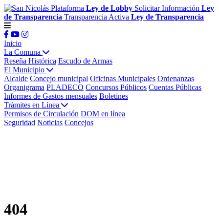
Plataforma
Ley de Lobby
Solicitar Información
Ley
de Transparencia
Transparencia Activa
Ley de Transparencia
Inicio
La Comuna
Reseña Histórica
Escudo de Armas
El Municipio
Alcalde
Concejo municipal
Oficinas Municipales
Ordenanzas
Organigrama
PLADECO
Concursos Públicos
Cuentas Públicas
Informes de Gastos mensuales
Boletines
Trámites en Línea
Permisos de Circulación
DOM en línea
Seguridad
Noticias
Concejos
404