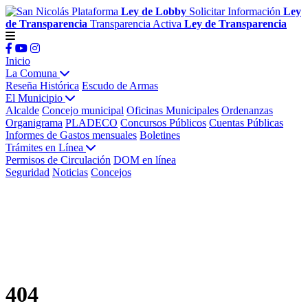
Plataforma
Ley de Lobby
Solicitar Información
Ley
de Transparencia
Transparencia Activa
Ley de Transparencia
Inicio
La Comuna
Reseña Histórica
Escudo de Armas
El Municipio
Alcalde
Concejo municipal
Oficinas Municipales
Ordenanzas
Organigrama
PLADECO
Concursos Públicos
Cuentas Públicas
Informes de Gastos mensuales
Boletines
Trámites en Línea
Permisos de Circulación
DOM en línea
Seguridad
Noticias
Concejos
404